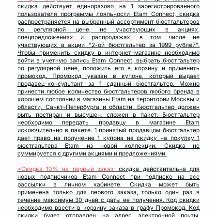
скидка действует единоразово на 1 зарегистрированного
пользователя программы лояльности Etam Connect, скидка
распространяется на выбранный ассортимент бюстгальтеров
по регулярной цене, не участвующих в акциях,
спецпредложениях и распродажах, в том числе не
участвующих в акции "2-ой бюстгальтер за 1999 рублей".
Чтобы применить скидку в интернет-магазине необходимо
войти в учетную запись Etam Connect, выбрать бюстгальтер
по регулярной цене, положить его в корзину и применить
промокод. Промокод указан в купоне, который выдает
продавец-консультант за 1 сданный бюстгальтер. Можно
принести любое количество бюстгальтеров любого бренда в
хорошем состоянии в магазины Etam на территории Москвы и
области, Санкт-Петербурга и области. Бюстгальтер должен
быть постиран и высушен, сложен в пакет. Бюстгальтер
необходимо передать продавцу в магазине Etam
исключительно в пакете. 1 принятый продавцом бюстгальтер
дает право на получение 1 купона на скидку на покупку 1
бюстгальтера Etam из новой коллекции. Скидка не
суммируется с другими акциями и предложениями.
*Скидка 10% на первый заказ:
скидка действительна для
новых подписчиков Etam Connect при подписке на все
рассылки в личном кабинете. Скидка может быть
применена только для первого заказа, только один раз в
течение максимум 30 дней с даты ее получения. Код скидки
необходимо ввести в корзину заказа в графу Промокод. Код
скидки будет отправлен на адрес электронной почты,